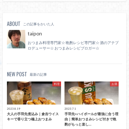
ABOUT
この記事をかいた人
taipon
おつまみ料理専門家☆ 晩酌レシピ専門家☆ 酒のアテプ
ロデューサー☆ おつまみレシピブロガー☆
NEW POST
最新の記事
料理
お酒
2023.8.19
2023.7.1
大人の手羽先煮込み｜倉吉ウイス
手羽先×ハイボールが最強に合う理
キーで香り立つ極上おつまみ
由｜簡単おつまみレシピ付きで晩
酌がもっと楽し…