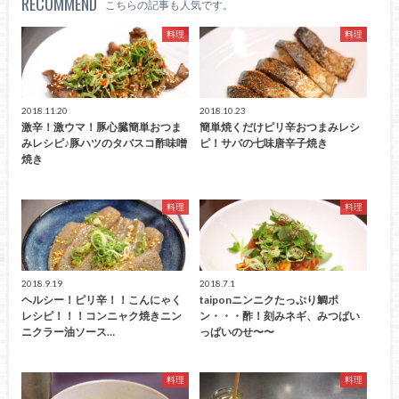
RECOMMEND
こちらの記事も人気です。
料理
料理
2018.11.20
2018.10.23
激辛！激ウマ！豚心臓簡単おつま
簡単焼くだけピリ辛おつまみレシ
みレシピ♪豚ハツのタバスコ酢味噌
ピ！サバの七味唐辛子焼き
焼き
料理
料理
2018.9.19
2018.7.1
ヘルシー！ピリ辛！！こんにゃく
taiponニンニクたっぷり鯛ポ
レシピ！！！コンニャク焼きニン
ン・・・酢！刻みネギ、みつばい
ニクラー油ソース…
っぱいのせ〜〜
料理
料理