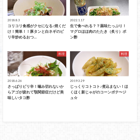
2018.8.3
2022.1.17
コリコリ食感がクセになる♪焼くだ
生で食べれる？？薬味たっぷり！
け！簡単！！豚タンと白ネギのピ
マグロほほ肉のたたき（炙り）ポ
リ辛炒めるおつ…
ン酢
料理
料理
2018.6.26
2019.3.29
さっぱりピリ辛！噛み切れないか
じっくりコトコト♪煮込まない！ほ
らアゴが疲れて顎関節症だけど美
くほく新じゃがのコーンポテ〜ジ
味しいタコ酢
ュ☆