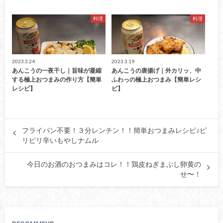
料理
料理
2023.3.24
2023.3.19
あんこうの一夜干し｜旨味が凝縮
あんこうの唐揚げ｜外カリッ、中
する極上おつまみの作り方【簡単
ふわっの極上おつまみ【簡単レシ
レシピ】
ピ】
フライパン不要！３分レンチン！！簡単おつまみレシピ♪ピ
リピリ辛いもやしナムル
今日のお酒のおつまみはコレ！！鶏皮ねぎまぶし卵黄の
せ〜！