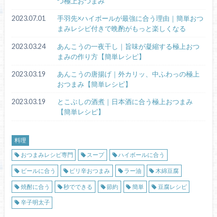
つ極上おつまみ
2023.07.01
手羽先×ハイボールが最強に合う理由｜簡単おつ
まみレシピ付きで晩酌がもっと楽しくなる
2023.03.24
あんこうの一夜干し｜旨味が凝縮する極上おつ
まみの作り方【簡単レシピ】
2023.03.19
あんこうの唐揚げ｜外カリッ、中ふわっの極上
おつまみ【簡単レシピ】
2023.03.19
とこぶしの酒煮｜日本酒に合う極上おつまみ
【簡単レシピ】
料理
おつまみレシピ専門
スープ
ハイボールに合う
ビールに合う
ピリ辛おつまみ
ラー油
木綿豆腐
焼酎に合う
秒でできる
節約
簡単
豆腐レシピ
辛子明太子