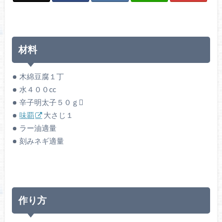
材料
木綿豆腐１丁
水４００cc
辛子明太子５０ｇ
味覇
大さじ１
ラー油適量
刻みネギ適量
作り方