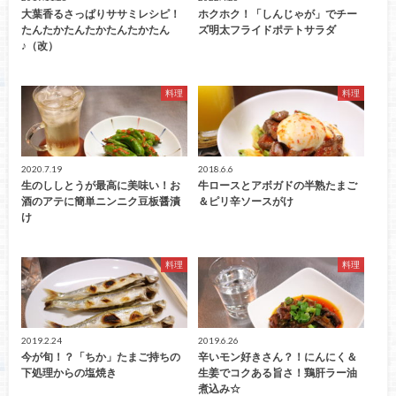
大葉香るさっぱりササミレシピ！
ホクホク！「しんじゃが」でチー
たんたかたんたかたんたかたん
ズ明太フライドポテトサラダ
♪（改）
料理
料理
2020.7.19
2018.6.6
生のししとうが最高に美味い！お
牛ロースとアボガドの半熟たまご
酒のアテに簡単ニンニク豆板醤漬
＆ピリ辛ソースがけ
け
料理
料理
2019.2.24
2019.6.26
今が旬！？「ちか」たまご持ちの
辛いモン好きさん？！にんにく＆
下処理からの塩焼き
生姜でコクある旨さ！鶏肝ラー油
煮込み☆