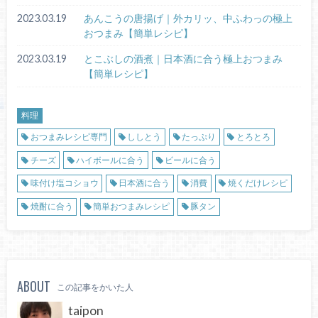
2023.03.19
あんこうの唐揚げ｜外カリッ、中ふわっの極上
おつまみ【簡単レシピ】
2023.03.19
とこぶしの酒煮｜日本酒に合う極上おつまみ
【簡単レシピ】
料理
おつまみレシピ専門
ししとう
たっぷり
とろとろ
チーズ
ハイボールに合う
ビールに合う
味付け塩コショウ
日本酒に合う
消費
焼くだけレシピ
焼酎に合う
簡単おつまみレシピ
豚タン
ABOUT
この記事をかいた人
taipon