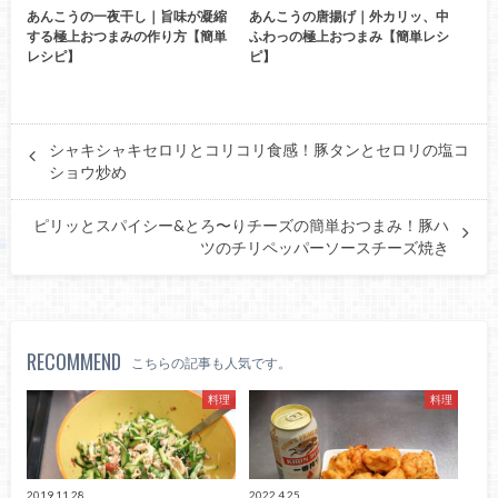
あんこうの一夜干し｜旨味が凝縮
あんこうの唐揚げ｜外カリッ、中
する極上おつまみの作り方【簡単
ふわっの極上おつまみ【簡単レシ
レシピ】
ピ】
シャキシャキセロリとコリコリ食感！豚タンとセロリの塩コ
ショウ炒め
ピリッとスパイシー&とろ〜りチーズの簡単おつまみ！豚ハ
ツのチリペッパーソースチーズ焼き
RECOMMEND
こちらの記事も人気です。
料理
料理
2019.11.28
2022.4.25