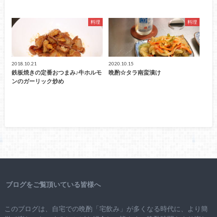
料理
料理
2018.10.21
2020.10.15
鉄板焼きの定番おつまみ♪牛ホルモ
晩酌☆タラ南蛮漬け
ンのガーリック炒め
ブログをご覧頂いている皆様へ
このブログは、自宅での晩酌「宅飲み」が多くなる時代に、より簡