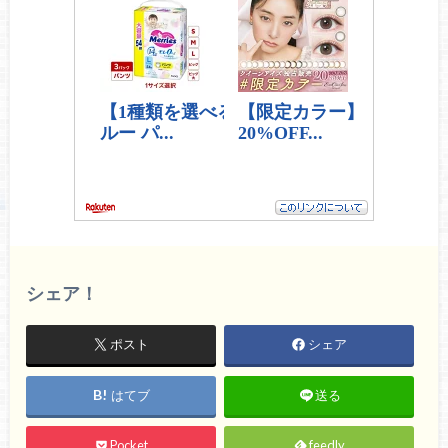
シェア！
ポスト
シェア
はてブ
送る
Pocket
feedly