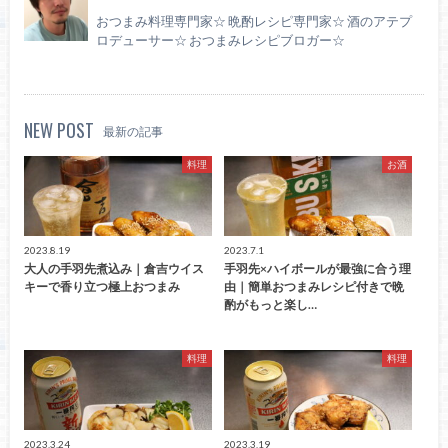
おつまみ料理専門家☆ 晩酌レシピ専門家☆ 酒のアテプ
ロデューサー☆ おつまみレシピブロガー☆
NEW POST
最新の記事
料理
お酒
2023.8.19
2023.7.1
大人の手羽先煮込み｜倉吉ウイス
手羽先×ハイボールが最強に合う理
キーで香り立つ極上おつまみ
由｜簡単おつまみレシピ付きで晩
酌がもっと楽し…
料理
料理
2023.3.24
2023.3.19