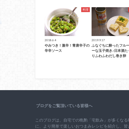
料理
2018.6.4
2019.9.17
やみつき！激辛！青唐辛子の
ふなぐちに酔ったフル
辛辛ソース
ーな玉子焼き♪日本酒た
りふわふわだし巻き卵
ブログをご覧頂いている皆様へ
このブログは、自宅での晩酌「宅飲み」が多くなる
に、より簡単で楽しいおつまみレシピを紹介し、皆