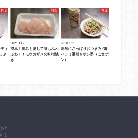
料理
料理
料理
2021.11.20
2020.5.11
ーティ
簡単！臭みも消して身もふわ
晩酌にさっぱりおつまみ♪鶏
っぷ
ふわ！！モウカザメの味噌焼
ハラミ湯引きポン酢（ごまポ
き
ン）
時代
さま