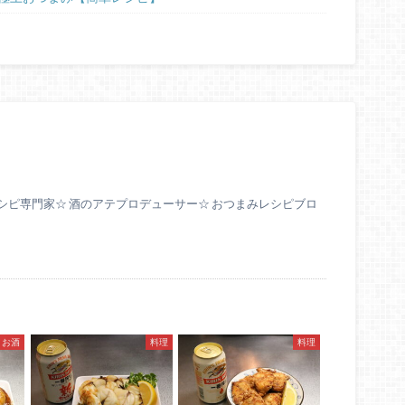
シピ専門家☆ 酒のアテプロデューサー☆ おつまみレシピブロ
お酒
料理
料理