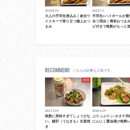
2023.8.19
2023.7.1
大人の手羽先煮込み｜倉吉ウ
手羽先×ハイボールが最
イスキーで香り立つ極上おつ
合う理由｜簡単おつま
まみ
ピ付きで晩酌がもっと楽
RECOMMEND
こちらの記事も人気です。
料理
2021.5.24
2020.6.29
晩酌に美味すぎてしょうがな
ぷりっぷりッ♪ホタテ貝
い。鰻肝（うなきも）生姜焼
にんにく醤油漬け晩酌
き