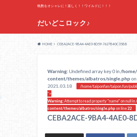
晩酌をオシャレに！楽しく！！ワイルドに！！！
だいどこロック♪
HOME
CEBA2ACE-9BA4-4AE0-8D59-7627B40C35BB
Warning
: Undefined array key 0 in
/home/
content/themes/albatros/single.php
on 
2021.03.18
/home/taiponfan/taipon.fun/publ
">
Warning
: Attempt to read property "name" on null in
content/themes/albatros/single.php
on line
22
CEBA2ACE-9BA4-4AE0-8