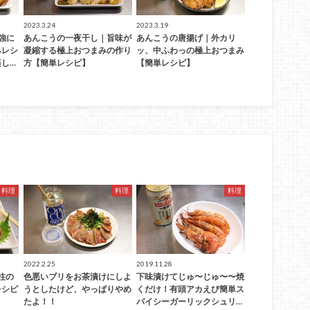
2023.3.24
2023.3.19
強に
あんこうの一夜干し｜旨味が
あんこうの唐揚げ｜外カリ
みレシ
凝縮する極上おつまみの作り
ッ、中ふわっの極上おつまみ
し…
方【簡単レシピ】
【簡単レシピ】
料理
料理
料理
2022.2.25
2019.11.28
柱の
色悪いブリをお茶漬けにしよ
下味漬けてじゅ〜じゅ〜〜焼
レシピ
うとしたけど、やっぱりやめ
くだけ！有頭アカえび簡単ス
たよ！！
パイシーガーリックシュリ…