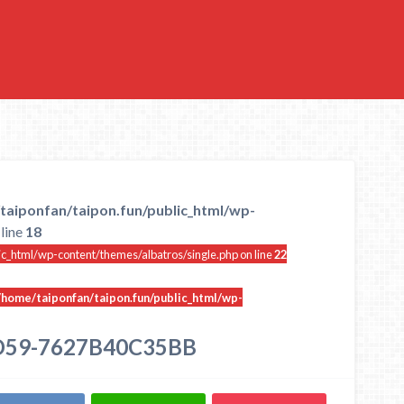
taiponfan/taipon.fun/public_html/wp-
line
18
ic_html/wp-content/themes/albatros/single.php on line
22
/home/taiponfan/taipon.fun/public_html/wp-
D59-7627B40C35BB