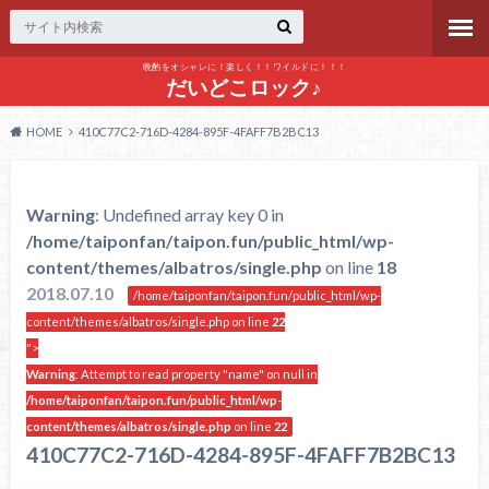
晩酌をオシャレに！楽しく！！ワイルドに！！！
だいどこロック♪
HOME
410C77C2-716D-4284-895F-4FAFF7B2BC13
Warning
: Undefined array key 0 in
/home/taiponfan/taipon.fun/public_html/wp-
content/themes/albatros/single.php
on line
18
2018.07.10
/home/taiponfan/taipon.fun/public_html/wp-
content/themes/albatros/single.php on line
22
">
Warning
: Attempt to read property "name" on null in
/home/taiponfan/taipon.fun/public_html/wp-
content/themes/albatros/single.php
on line
22
410C77C2-716D-4284-895F-4FAFF7B2BC13