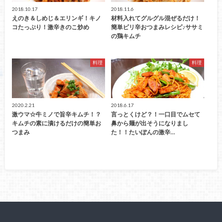
2018.10.17
2018.11.6
えのき＆しめじ＆エリンギ！キノ
材料入れてグルグル混ぜるだけ！
コたっぷり！激辛きのこ炒め
簡単ピリ辛おつまみレシピ♪ササミ
の鶏キムチ
料理
料理
2020.2.21
2018.6.17
激ウマ☆牛ミノで旨辛キムチ！？
言っとくけど？！一口目でムセて
キムチの素に漬けるだけの簡単お
鼻から麺が出そうになりまし
つまみ
た！！たいぽんの激辛…