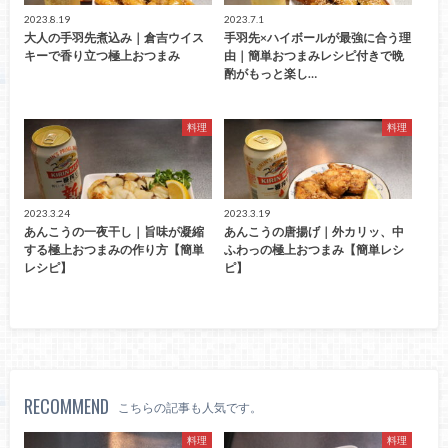
2023.8.19
2023.7.1
大人の手羽先煮込み｜倉吉ウイス
手羽先×ハイボールが最強に合う理
キーで香り立つ極上おつまみ
由｜簡単おつまみレシピ付きで晩
酌がもっと楽し…
料理
料理
2023.3.24
2023.3.19
あんこうの一夜干し｜旨味が凝縮
あんこうの唐揚げ｜外カリッ、中
する極上おつまみの作り方【簡単
ふわっの極上おつまみ【簡単レシ
レシピ】
ピ】
RECOMMEND
こちらの記事も人気です。
料理
料理