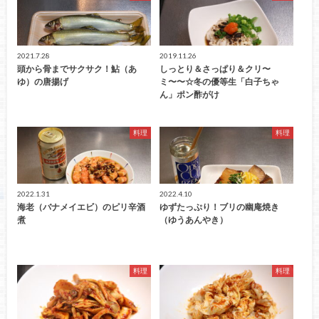
2021.7.28
2019.11.26
頭から骨までサクサク！鮎（あ
しっとり＆さっぱり＆クリ〜
ゆ）の唐揚げ
ミ〜〜☆冬の優等生「白子ちゃ
ん」ポン酢がけ
料理
料理
2022.1.31
2022.4.10
海老（バナメイエビ）のピリ辛酒
ゆずたっぷり！ブリの幽庵焼き
煮
（ゆうあんやき）
料理
料理