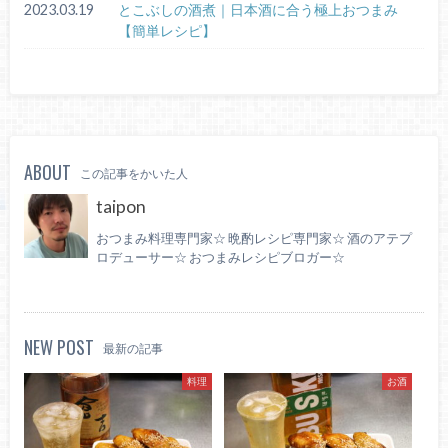
2023.03.19
とこぶしの酒煮｜日本酒に合う極上おつまみ
【簡単レシピ】
ABOUT
この記事をかいた人
taipon
おつまみ料理専門家☆ 晩酌レシピ専門家☆ 酒のアテプ
ロデューサー☆ おつまみレシピブロガー☆
NEW POST
最新の記事
料理
お酒