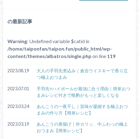
の最新記事
Warning
: Undefined variable $catid in
/home/taiponfan/taipon.fun/public_html/wp-
content/themes/albatros/single.php
on line
119
2023.08.19
大人の手羽先煮込み｜倉吉ウイスキーで香り立
つ極上おつまみ
2023.07.01
手羽先×ハイボールが最強に合う理由｜簡単おつ
まみレシピ付きで晩酌がもっと楽しくなる
2023.03.24
あんこうの一夜干し｜旨味が凝縮する極上おつ
まみの作り方【簡単レシピ】
2023.03.19
あんこうの唐揚げ｜外カリッ、中ふわっの極上
おつまみ【簡単レシピ】