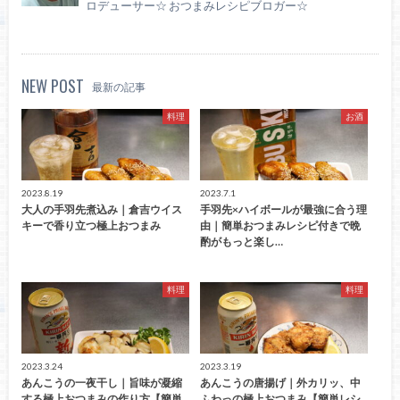
ロデューサー☆ おつまみレシピブロガー☆
NEW POST
最新の記事
料理
お酒
2023.8.19
2023.7.1
大人の手羽先煮込み｜倉吉ウイス
手羽先×ハイボールが最強に合う理
キーで香り立つ極上おつまみ
由｜簡単おつまみレシピ付きで晩
酌がもっと楽し…
料理
料理
2023.3.24
2023.3.19
あんこうの一夜干し｜旨味が凝縮
あんこうの唐揚げ｜外カリッ、中
する極上おつまみの作り方【簡単
ふわっの極上おつまみ【簡単レシ