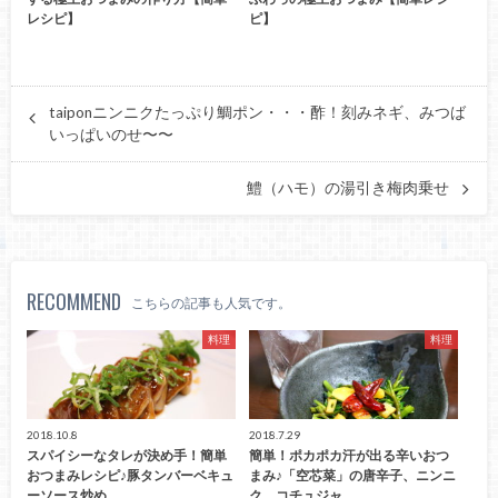
レシピ】
ピ】
taiponニンニクたっぷり鯛ポン・・・酢！刻みネギ、みつば
いっぱいのせ〜〜
鱧（ハモ）の湯引き梅肉乗せ
RECOMMEND
こちらの記事も人気です。
料理
料理
2018.10.8
2018.7.29
スパイシーなタレが決め手！簡単
簡単！ポカポカ汗が出る辛いおつ
おつまみレシピ♪豚タンバーベキュ
まみ♪「空芯菜」の唐辛子、ニンニ
ーソース炒め
ク、コチュジャ…