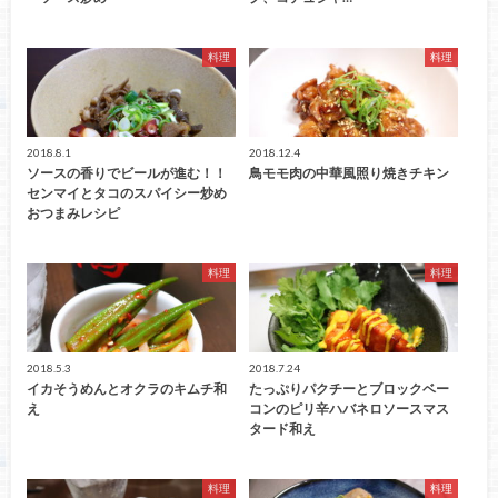
料理
料理
2018.8.1
2018.12.4
ソースの香りでビールが進む！！
鳥モモ肉の中華風照り焼きチキン
センマイとタコのスパイシー炒め
おつまみレシピ
料理
料理
2018.5.3
2018.7.24
イカそうめんとオクラのキムチ和
たっぷりパクチーとブロックベー
え
コンのピリ辛ハバネロソースマス
タード和え
料理
料理