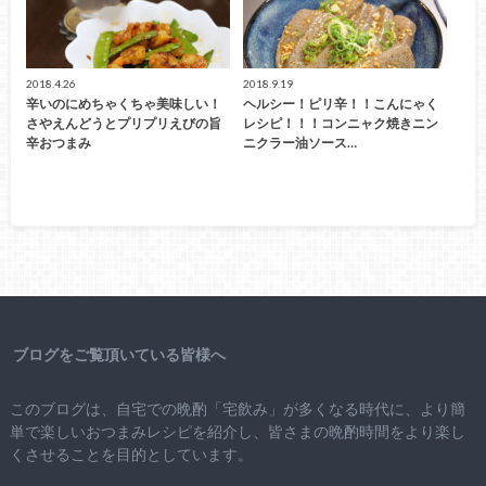
2018.4.26
2018.9.19
辛いのにめちゃくちゃ美味しい！
ヘルシー！ピリ辛！！こんにゃく
さやえんどうとプリプリえびの旨
レシピ！！！コンニャク焼きニン
辛おつまみ
ニクラー油ソース…
ブログをご覧頂いている皆様へ
このブログは、自宅での晩酌「宅飲み」が多くなる時代に、より簡
単で楽しいおつまみレシピを紹介し、皆さまの晩酌時間をより楽し
くさせることを目的としています。