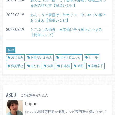
まみの作り方【簡単レシピ】
2023.03.19
あんこうの唐揚げ｜外カリッ、中ふわっの極上
おつまみ【簡単レシピ】
2023.03.19
とこぶしの酒煮｜日本酒に合う極上おつまみ
【簡単レシピ】
料理
おつまみ
お酒がとまらん
ネギトロユッケ
ビール
卵黄乗せ
塩だれ
大葉
日本酒
焼酎
糸唐辛子
ABOUT
この記事をかいた人
taipon
おつまみ料理専門家☆ 晩酌レシピ専門家☆ 酒のアテプ