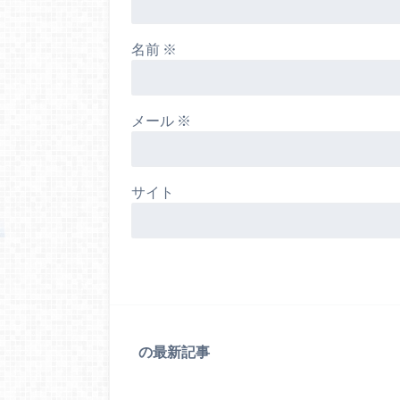
名前
※
メール
※
サイト
の最新記事