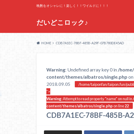
晩酌をオシャレに！楽しく！！ワイルドに！！！
だいどこロック♪
HOME
CDB7A1EC-78BF-485B-A29F-07B780DE45AD
Warning
: Undefined array key 0 in
/home/
content/themes/albatros/single.php
on 
2018.09.05
/home/taiponfan/taipon.fun/publ
">
Warning
: Attempt to read property "name" on null in
content/themes/albatros/single.php
on line
22
CDB7A1EC-78BF-485B-A