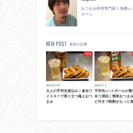
おつまみ料理専門家☆ 晩酌レ
ガー☆
NEW POST
最新の記事
料理
2023.8.19
2023.7.1
大人の手羽先煮込み｜倉吉ウ
手羽先×ハイボールが最
イスキーで香り立つ極上おつ
合う理由｜簡単おつま
まみ
ピ付きで晩酌がもっと楽