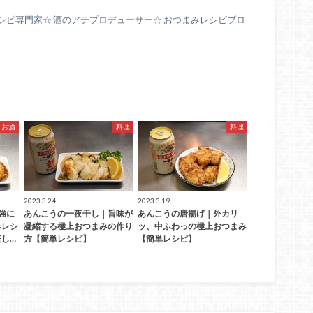
シピ専門家☆ 酒のアテプロデューサー☆ おつまみレシピブロ
お酒
料理
料理
2023.3.24
2023.3.19
強に
あんこうの一夜干し｜旨味が
あんこうの唐揚げ｜外カリ
みレシ
凝縮する極上おつまみの作り
ッ、中ふわっの極上おつまみ
し…
方【簡単レシピ】
【簡単レシピ】