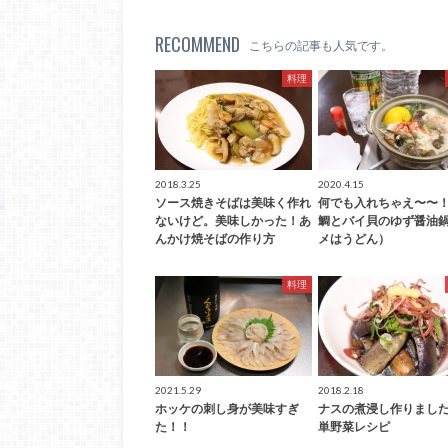
RECOMMEND
こちらの記事も人気です。
料理
2018.3.25
2020.4.15
ソース焼きそばは美味く作れ
何でも入れちゃえ〜〜
ないけど。美味しかった！あ
鯛とバイ貝のゆず醤油
んかけ焼そばの作り方
メはうどん）
料理
2021.5.29
2018.2.18
ホッケの刺し身が美味すぎ
ナスの煮浸し作りまし
た！！
単野菜レシピ