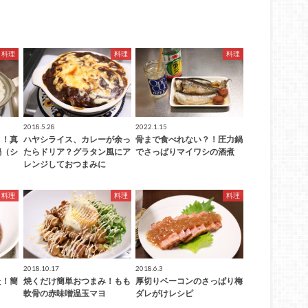
料理
料理
料理
2018.5.28
2022.1.15
！！真
ハヤシライス、カレーが余っ
骨まで食べれない？！圧力鍋
鍋（シ
たらドリア？グラタン風にア
でさっぱりマイワシの酒煮
レンジしておつまみに
料理
料理
料理
2018.10.17
2018.6.3
た！簡
焼くだけ簡単おつまみ！もも
厚切りベーコンのさっぱり梅
軟骨の赤味噌温玉マヨ
ダレがけレシピ