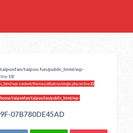
taiponfan/taipon.fun/public_html/wp-
line
18
ic_html/wp-content/themes/albatros/single.php on line
22
/home/taiponfan/taipon.fun/public_html/wp-
29F-07B780DE45AD