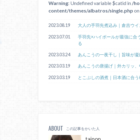
Warning
: Undefined variable $catid in
/ho
content/themes/albatros/single.php
on 
2023.08.19
大人の手羽先煮込み｜倉吉ウイ
2023.07.01
手羽先×ハイボールが最強に合
る
2023.03.24
あんこうの一夜干し｜旨味が凝
2023.03.19
あんこうの唐揚げ｜外カリッ、
2023.03.19
とこぶしの酒煮｜日本酒に合う
ABOUT
この記事をかいた人
taipon