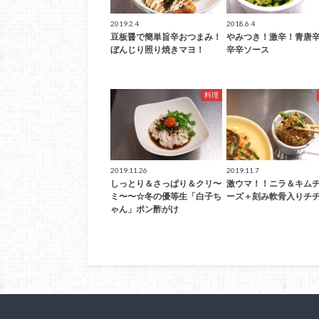
2019.2.4
2018.6.4
豆板醤で簡単旨辛おつまみ！
やみつき！激辛！青唐
ぼんじり照り焼きマヨ！
辛辛ソース
料理
2019.11.26
2019.11.7
しっとり＆さっぱり＆クリ〜
激ウマ！！ニラ＆キム
ミ〜〜☆冬の優等生「白子ち
ーズ＋刻み軟骨入りチ
ゃん」ポン酢がけ