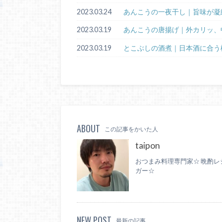
2023.03.24
あんこうの一夜干し｜旨味が凝
2023.03.19
あんこうの唐揚げ｜外カリッ、
2023.03.19
とこぶしの酒煮｜日本酒に合う
ABOUT
この記事をかいた人
taipon
おつまみ料理専門家☆ 晩酌レ
ガー☆
NEW POST
最新の記事