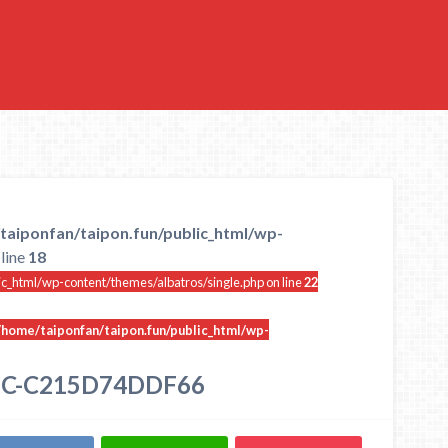
taiponfan/taipon.fun/public_html/wp-
line
18
ic_html/wp-content/themes/albatros/single.php on line
22
/home/taiponfan/taipon.fun/public_html/wp-
7C-C215D74DDF66