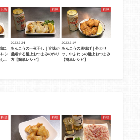
お酒
料理
料理
2023.3.24
2023.3.19
強に
あんこうの一夜干し｜旨味が
あんこうの唐揚げ｜外カリ
みレシ
凝縮する極上おつまみの作り
ッ、中ふわっの極上おつまみ
し…
方【簡単レシピ】
【簡単レシピ】
料理
料理
料理