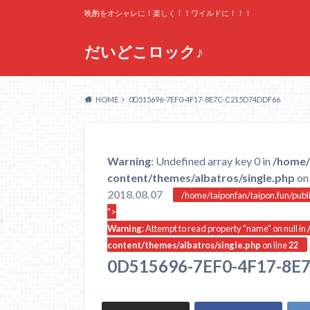
晩酌をオシャレに！楽しく！！ワイルドに！！！
だいどこロック♪
HOME
0D515696-7EF0-4F17-8E7C-C215D74DDF66
Warning
: Undefined array key 0 in
/home/
content/themes/albatros/single.php
on 
2018.08.07
/home/taiponfan/taipon.fun/publ
">
Warning
: Attempt to read property "name" on null in
content/themes/albatros/single.php
on line
22
0D515696-7EF0-4F17-8E