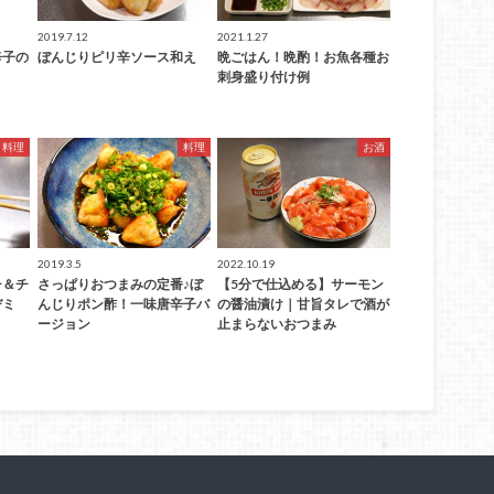
2019.7.12
2021.1.27
辛子の
ぼんじりピリ辛ソース和え
晩ごはん！晩酌！お魚各種お
刺身盛り付け例
料理
料理
お酒
2019.3.5
2022.10.19
チ＆チ
さっぱりおつまみの定番♪ぼ
【5分で仕込める】サーモン
ヂミ
んじりポン酢！一味唐辛子バ
の醤油漬け｜甘旨タレで酒が
ージョン
止まらないおつまみ