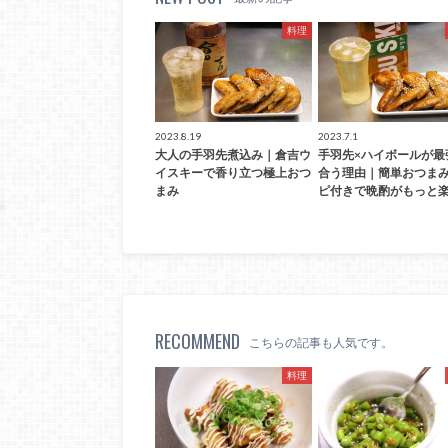
料理
2023.8.19
2023.7.1
大人の手羽先煮込み｜倉吉ウ
手羽先×ハイボールが最
イスキーで香り立つ極上おつ
合う理由｜簡単おつま
まみ
ピ付きで晩酌がもっと楽
RECOMMEND
こちらの記事も人気です。
料理