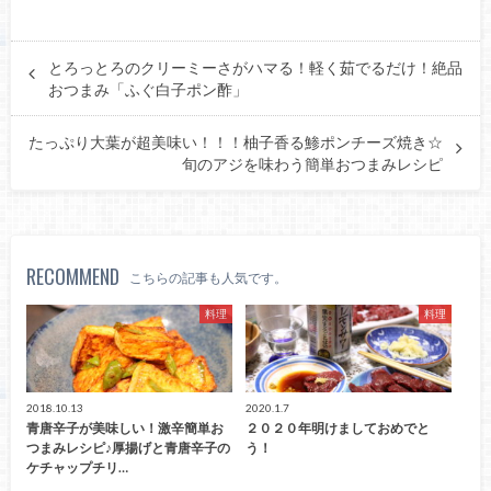
とろっとろのクリーミーさがハマる！軽く茹でるだけ！絶品
おつまみ「ふぐ白子ポン酢」
たっぷり大葉が超美味い！！！柚子香る鯵ポンチーズ焼き☆
旬のアジを味わう簡単おつまみレシピ
RECOMMEND
こちらの記事も人気です。
料理
料理
2018.10.13
2020.1.7
青唐辛子が美味しい！激辛簡単お
２０２０年明けましておめでと
つまみレシピ♪厚揚げと青唐辛子の
う！
ケチャップチリ…