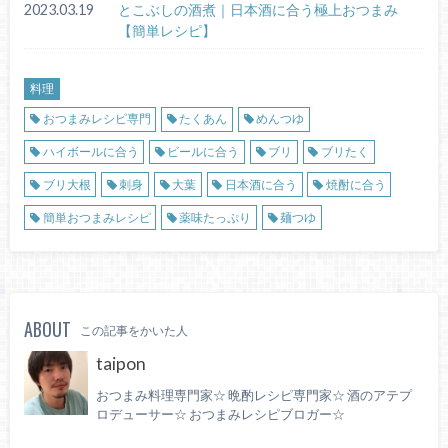
2023.03.19
とこぶしの酒煮｜日本酒に合う極上おつまみ
【簡単レシピ】
料理
おつまみレシピ専門
たくあん
めんつゆ
ハイボールに合う
ビールに合う
ブリ
ブリたく
ブリ大根
刺身
大葉
日本酒に合う
焼酎に合う
簡単おつまみレシピ
薬味たっぷり
麺つゆ
ABOUT
この記事をかいた人
taipon
おつまみ料理専門家☆ 晩酌レシピ専門家☆ 酒のアテプ
ロデューサー☆ おつまみレシピブロガー☆