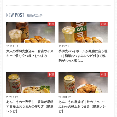
NEW POST
最新の記事
料理
お酒
2023.8.19
2023.7.1
大人の手羽先煮込み｜倉吉ウイス
手羽先×ハイボールが最強に合う理
キーで香り立つ極上おつまみ
由｜簡単おつまみレシピ付きで晩
酌がもっと楽し…
料理
料理
2023.3.24
2023.3.19
あんこうの一夜干し｜旨味が凝縮
あんこうの唐揚げ｜外カリッ、中
する極上おつまみの作り方【簡単
ふわっの極上おつまみ【簡単レシ
レシピ】
ピ】