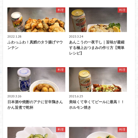
料理
料理
2022.1.28
2023.3.24
ふわっふわ！真鱈のタラ揚げマウ
あんこうの一夜干し｜旨味が凝縮
ンテン
する極上おつまみの作り方【簡単
レシピ】
料理
料理
2020.3.26
2021.6.25
日本酒や焼酎のアテに甘辛鶏きん
美味くて辛くてビールに最高！！
かん旨煮で乾杯
ホルモン焼き
料理
料理