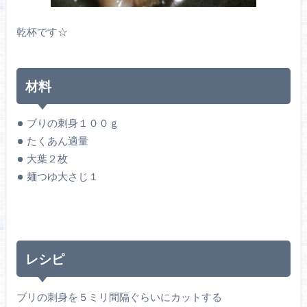
乾杯です☆
材料
ブりの刺身１００ｇ
たくあん適量
大葉２枚
麺つゆ大さじ１
レシピ
ブリの刺身を５ミリ間隔ぐらいにカットする