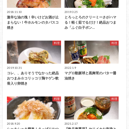
2018.11.10
2019.3.25
激辛な油の塊！辛いけどお酒が止
とろっとろのクリーミーさがハマ
まらない！牛ホルモンのタバスコ
る！軽く茹でるだけ！絶品おつま
焼き
み「ふぐ白子ポン…
料理
料理
2019.10.31
2022.1.9
コレ、、ありそうでなかった絶品
マグロ動脈球と黒舞茸のバター醤
おつまみ☆コリッコリ鶏ヤゲン軟
油焼き
骨入り卵焼き
料理
料理
2018.9.20
2021.2.17
シャキシャキ簡単！さっぱりおつ
【飲兵衛専用】ヤリイカお刺身と