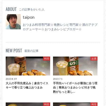
ABOUT
この記事をかいた人
taipon
おつまみ料理専門家☆ 晩酌レシピ専門家☆ 酒のアテプ
ロデューサー☆ おつまみレシピブロガー☆
NEW POST
最新の記事
料理
お酒
2023.8.19
2023.7.1
大人の手羽先煮込み｜倉吉ウイス
手羽先×ハイボールが最強に合う理
キーで香り立つ極上おつまみ
由｜簡単おつまみレシピ付きで晩
酌がもっと楽し…
料理
料理