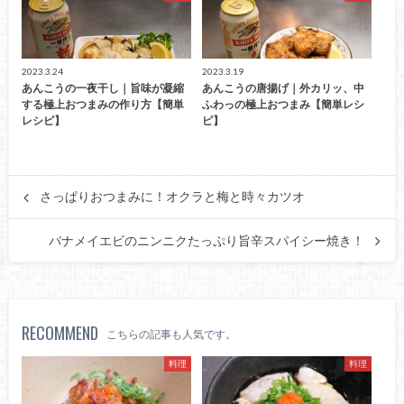
2023.3.24
2023.3.19
あんこうの一夜干し｜旨味が凝縮
あんこうの唐揚げ｜外カリッ、中
する極上おつまみの作り方【簡単
ふわっの極上おつまみ【簡単レシ
レシピ】
ピ】
さっぱりおつまみに！オクラと梅と時々カツオ
バナメイエビのニンニクたっぷり旨辛スパイシー焼き！
RECOMMEND
こちらの記事も人気です。
料理
料理