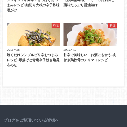
まみレシピ♪細切り大根の辛子酢味
薬味たっぷり醤油漬け
噌がけ
料理
料理
2018.9.26
2019.4.10
焼くだけシンプルピリ辛おつまみ
甘辛で美味しい！お酒にも合う♪肉
レシピ♪厚揚げと青唐辛子焼き塩昆
付き鶏軟骨のチリマヨレシピ
布のせ
ブログをご覧頂いている皆様へ