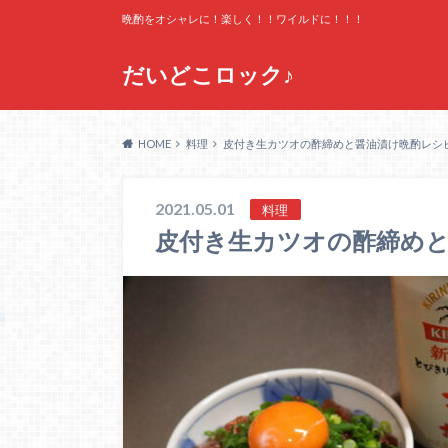
晩酌をオシャレに！楽しく！！ワイルドに！！！
だいどこロック♪
HOME
料理
皮付き生カツオの酢締めと醤油漬け晩酌レシ
2021.05.01
料理
皮付き生カツオの酢締め