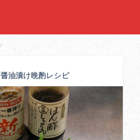
ピ
と醤油漬け晩酌レシピ