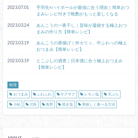
2023.07.01
手羽先×ハイボールが最強に合う理由｜簡単おつ
まみレシピ付きで晩酌がもっと楽しくなる
2023.03.24
あんこうの一夜干し｜旨味が凝縮する極上おつ
まみの作り方【簡単レシピ】
2023.03.19
あんこうの唐揚げ｜外カリッ、中ふわっの極上
おつまみ【簡単レシピ】
2023.03.19
とこぶしの酒煮｜日本酒に合う極上おつまみ
【簡単レシピ】
料理
おつまみ
ふわふわ
サクサク
レモン塩
天ぷら
小鮎
川魚
海苔
焼き塩
美味しく食べる方法