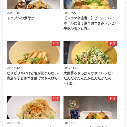
2021.1.16
2018.9.27
トコブシの煮付け
【※ウマ辛注意！】ビール、ハイ
ボールに合う激辛おつまみレシピ♪
牛ホルモンと青…
料理
料理
2018.9.12
2019.11.28
ピリピリ辛いけど箸が止まらない♪
大葉香るさっぱりササミレシピ！
青唐辛子とさつま揚げのきんぴら
たんたかたんたかたんたかたん
♪（改）
料理
料理
2018.11.5
2022.4.10