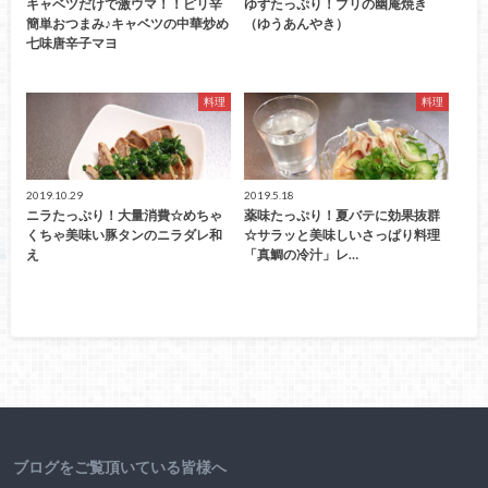
キャベツだけで激ウマ！！ピリ辛
ゆずたっぷり！ブリの幽庵焼き
簡単おつまみ♪キャベツの中華炒め
（ゆうあんやき）
七味唐辛子マヨ
料理
料理
2019.10.29
2019.5.18
ニラたっぷり！大量消費☆めちゃ
薬味たっぷり！夏バテに効果抜群
くちゃ美味い豚タンのニラダレ和
☆サラッと美味しいさっぱり料理
え
「真鯛の冷汁」レ…
ブログをご覧頂いている皆様へ