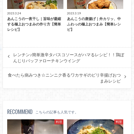
2023.3.24
2023.3.19
あんこうの一夜干し｜旨味が凝縮
あんこうの唐揚げ｜外カリッ、中
する極上おつまみの作り方【簡単
ふわっの極上おつまみ【簡単レシ
レシピ】
ピ】
レンチン♪簡単激辛タバスコソースがハマるレシピ！！鶏ぼ
んじりバッファローチキンウイング
食べたら病みつき☆ニンニク香るワカサギのピリ辛揚げおつ
まみレシピ
RECOMMEND
こちらの記事も人気です。
料理
料理