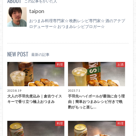
ABOUT
この記事をかいた人
taipon
おつまみ料理専門家☆ 晩酌レシピ専門家☆ 酒のアテプ
ロデューサー☆ おつまみレシピブロガー☆
NEW POST
最新の記事
料理
お酒
2023.8.19
2023.7.1
大人の手羽先煮込み｜倉吉ウイス
手羽先×ハイボールが最強に合う理
キーで香り立つ極上おつまみ
由｜簡単おつまみレシピ付きで晩
酌がもっと楽し…
料理
料理