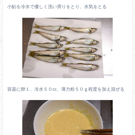
小鮎を冷水で優しく洗い滑りをとり、水気をとる
容器に卵１、冷水５０
cc
、薄力粉５０ｇ程度を加え混ぜる