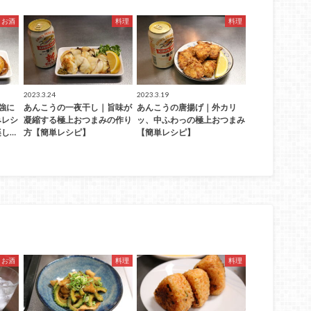
お酒
料理
料理
2023.3.24
2023.3.19
強に
あんこうの一夜干し｜旨味が
あんこうの唐揚げ｜外カリ
みレシ
凝縮する極上おつまみの作り
ッ、中ふわっの極上おつまみ
し…
方【簡単レシピ】
【簡単レシピ】
お酒
料理
料理