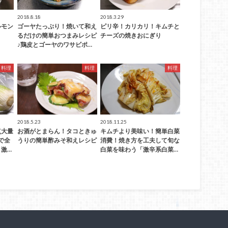
2018.8.18
2018.3.29
ルモン
ゴーヤたっぷり！焼いて和え
ピリ辛！カリカリ！キムチと
るだけの簡単おつまみレシピ
チーズの焼きおにぎり
♪鶏皮とゴーヤのワサビポ…
料理
料理
料理
2018.5.23
2018.11.25
点大量
お酒がとまらん！タコときゅ
キムチより美味い！簡単白菜
で全
うりの簡単酢みそ和えレシピ
消費！焼き方を工夫して旬な
激…
白菜を味わう「激辛系白菜…