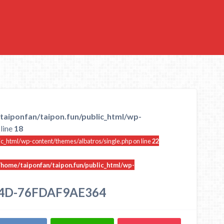
taiponfan/taipon.fun/public_html/wp-
line
18
ic_html/wp-content/themes/albatros/single.php on line
22
/home/taiponfan/taipon.fun/public_html/wp-
34D-76FDAF9AE364