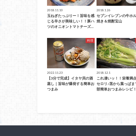
2018.11.10
2018.1.26
玉ねぎたっぷりー！旨味を感
セブンイレブンの牛ホ
じる辛さが美味しい！！豚ハ
焼き＆焼酎宝山
ツのオニオントマトチーズ…
料理
2022.11.23
2018.12.1
【3分で完成】イタヤ貝の酒
これ凄いッ！！栄養満
蒸し｜旨味が爆発する簡単お
セロリ♪茎から葉っぱま
つまみ
部簡単おつまみレシピ！