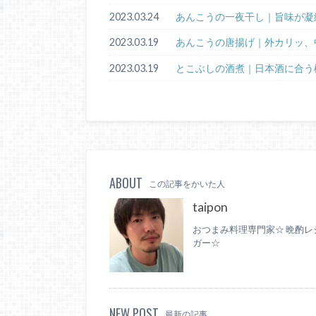
2023.03.24
あんこうの一夜干し｜旨味が凝
2023.03.19
あんこうの唐揚げ｜外カリッ、
2023.03.19
とこぶしの酒煮｜日本酒に合う
ABOUT
この記事をかいた人
taipon
おつまみ料理専門家☆ 晩酌レ
ガー☆
NEW POST
最新の記事