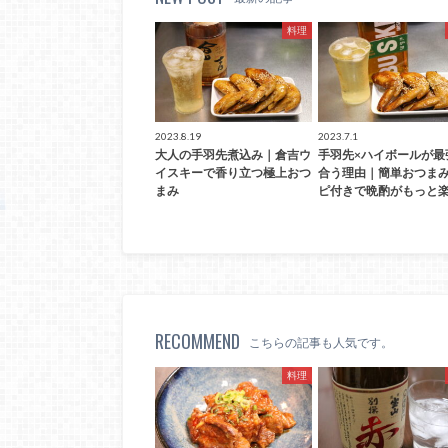
料理
2023.8.19
2023.7.1
大人の手羽先煮込み｜倉吉ウ
手羽先×ハイボールが最
イスキーで香り立つ極上おつ
合う理由｜簡単おつま
まみ
ピ付きで晩酌がもっと楽
RECOMMEND
こちらの記事も人気です。
料理