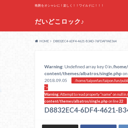
晩酌をオシャレに！楽しく！！ワイルドに！！！
だいどこロック♪
HOME
D8832EC4-6DF4-4621-B34D-76FDAF9AE364
Warning
: Undefined array key 0 in
/home/
content/themes/albatros/single.php
on 
2018.09.05
/home/taiponfan/taipon.fun/publ
">
Warning
: Attempt to read property "name" on null in
content/themes/albatros/single.php
on line
22
D8832EC4-6DF4-4621-B