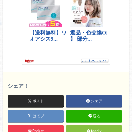
シェア！
ポスト
シェア
はてブ
送る
Pocket
feedly