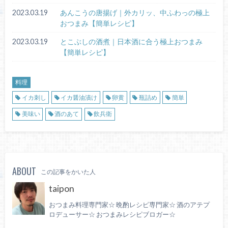
2023.03.19
あんこうの唐揚げ｜外カリッ、中ふわっの極上
おつまみ【簡単レシピ】
2023.03.19
とこぶしの酒煮｜日本酒に合う極上おつまみ
【簡単レシピ】
料理
イカ刺し
イカ醤油漬け
卵黄
瓶詰め
簡単
美味い
酒のあて
飲兵衛
ABOUT
この記事をかいた人
taipon
おつまみ料理専門家☆ 晩酌レシピ専門家☆ 酒のアテプ
ロデューサー☆ おつまみレシピブロガー☆