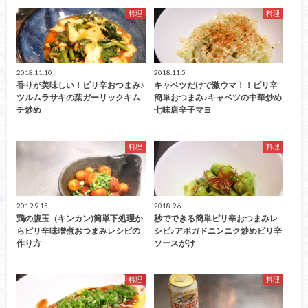
料理
料理
2018.11.10
2018.11.5
香りが美味しい！ピリ辛おつまみ♪
キャベツだけで激ウマ！！ピリ辛
ツルムラサキの葉ガーリックキム
簡単おつまみ♪キャベツの中華炒め
チ炒め
七味唐辛子マヨ
料理
料理
2019.9.15
2018.9.6
鶏の腹玉（キンカン)簡単下処理か
秒でできる簡単ピリ辛おつまみレ
らピリ辛味噌煮おつまみレシピの
シピ♪アボガドニンニク炒めピリ辛
作り方
ソースがけ
料理
料理