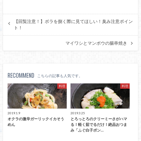
【回覧注意！】ボラを捌く際に見てほしい！臭み注意ポイン
ト！
マイワシとマンボウの腸串焼き
RECOMMEND
こちらの記事も人気です。
料理
料理
2019.1.9
2019.3.25
オクラの激辛ガーリックイカそう
とろっとろのクリーミーさがハマ
めん
る！軽く茹でるだけ！絶品おつま
み「ふぐ白子ポン…