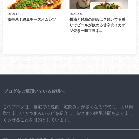
2018.12.13
2021.5.6
激辛系！納豆チーズオムレツ
醤油と砂糖の割合は？焼いてる香
りでビールが飲める甘辛☆イカゲ
ソ焼き一味マヨネ…
ブログをご覧頂いている皆様へ
このブログは、自宅での晩酌「宅飲み」が多くなる時代に、より簡
単で楽しいおつまみレシピを紹介し、皆さまの晩酌時間をより楽し
くさせることを目的としています。