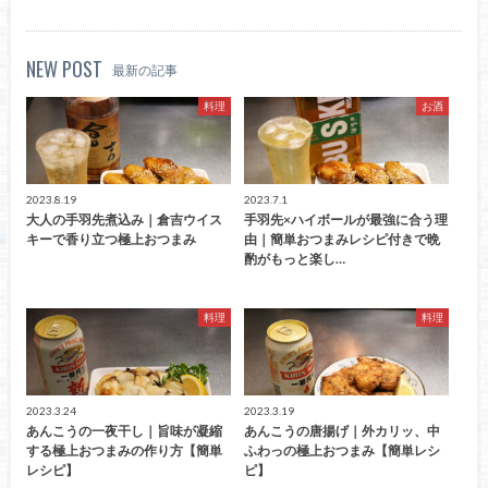
NEW POST
最新の記事
料理
お酒
2023.8.19
2023.7.1
大人の手羽先煮込み｜倉吉ウイス
手羽先×ハイボールが最強に合う理
キーで香り立つ極上おつまみ
由｜簡単おつまみレシピ付きで晩
酌がもっと楽し…
料理
料理
2023.3.24
2023.3.19
あんこうの一夜干し｜旨味が凝縮
あんこうの唐揚げ｜外カリッ、中
する極上おつまみの作り方【簡単
ふわっの極上おつまみ【簡単レシ
レシピ】
ピ】