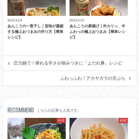
2023.3.24
2023.3.19
あんこうの一夜干し｜旨味が凝縮
あんこうの唐揚げ｜外カリッ、中
する極上おつまみの作り方【簡単
ふわっの極上おつまみ【簡単レシ
レシピ】
ピ】
圧力鍋で！痺れる辛さが病みつきに「よだれ豚」レシピ
ふわっふわ！アカヤガラの天ぷら
RECOMMEND
こちらの記事も人気です。
料理
料理