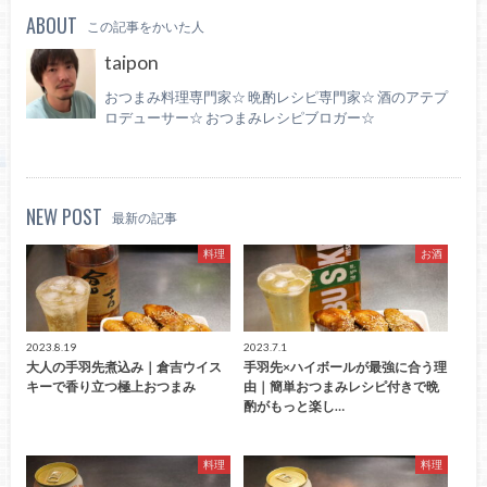
ABOUT
この記事をかいた人
taipon
おつまみ料理専門家☆ 晩酌レシピ専門家☆ 酒のアテプ
ロデューサー☆ おつまみレシピブロガー☆
NEW POST
最新の記事
料理
お酒
2023.8.19
2023.7.1
大人の手羽先煮込み｜倉吉ウイス
手羽先×ハイボールが最強に合う理
キーで香り立つ極上おつまみ
由｜簡単おつまみレシピ付きで晩
酌がもっと楽し…
料理
料理