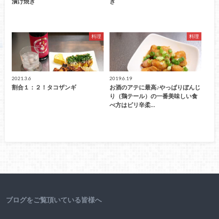
漬け焼き
き
料理
料理
2021.3.6
2019.6.19
割合１：２！タコザンギ
お酒のアテに最高♪やっぱりぼんじ
り（鶏テール）の一番美味しい食
べ方はピリ辛柔…
ブログをご覧頂いている皆様へ