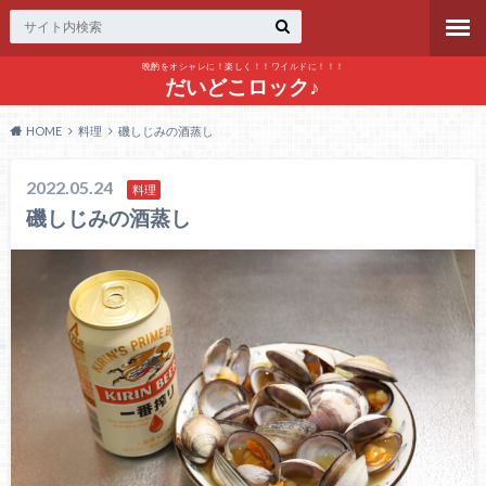
晩酌をオシャレに！楽しく！！ワイルドに！！！
だいどこロック♪
HOME
料理
磯しじみの酒蒸し
2022.05.24
料理
磯しじみの酒蒸し