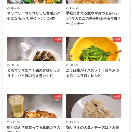
2018.7.23
2019.3.20
サッパリ！コリコリした食感がク
手軽に作れる激ウマおつまみレシ
セになる♪ピリ辛くらげポン酢
ピ♪マカロニの辛子明太子＆マヨネ
ーズソテー
料理
料理
2020.3.6
2020.7.8
まるでサザエ？！磯の旨味たっぷ
ニラは生がオススメ！！旨辛おつ
り！！バイ貝のうま煮レシピ
まみ「ニラ奴」レシピ
料理
料理
2021.3.27
2019.7.17
照り焼き？脂乗ってる真鯛カマの
鶏ササミの大葉とチーズはさみ焼