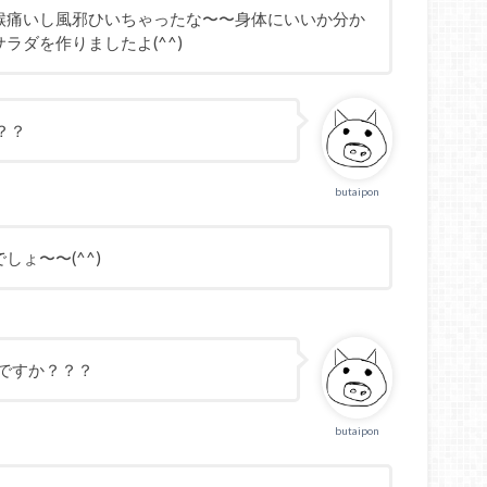
喉痛いし風邪ひいちゃったな〜〜身体にいいか分か
ラダを作りましたよ(^^)
？？
butaipon
ょ〜〜(^^)
ですか？？？
butaipon