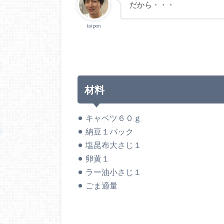
だから・・・
taipon
材料
キャベツ６０ｇ
納豆１パック
塩昆布大さじ１
卵黄１
ラー油小さじ１
ごま適量