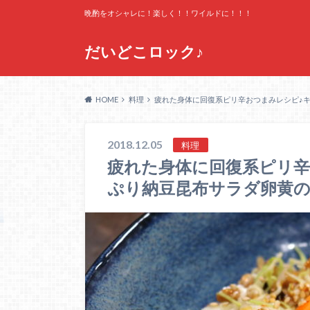
晩酌をオシャレに！楽しく！！ワイルドに！！！
だいどこロック♪
HOME
料理
疲れた身体に回復系ピリ辛おつまみレシピ♪
2018.12.05
料理
疲れた身体に回復系ピリ辛
ぷり納豆昆布サラダ卵黄