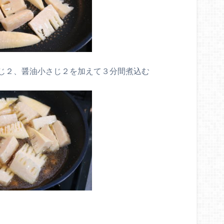
じ２、醤油小さじ２を加えて３分間煮込む