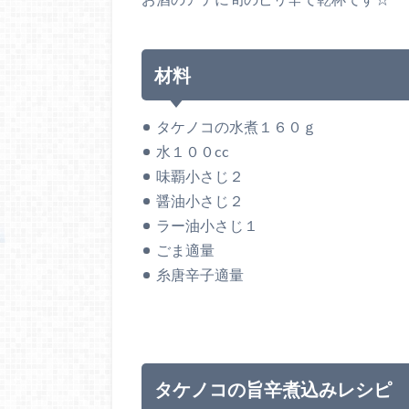
材料
タケノコの水煮１６０ｇ
水１００
cc
味覇小さじ２
醤油小さじ２
ラー油小さじ１
ごま適量
糸唐辛子適量
タケノコの旨辛煮込みレシピ