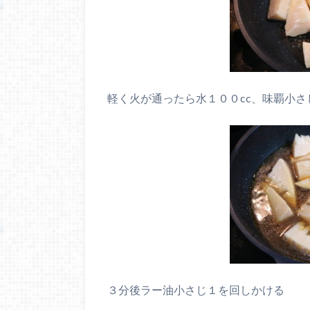
軽く火が通ったら水１００
cc
、味覇小さ
３分後ラー油小さじ１を回しかける