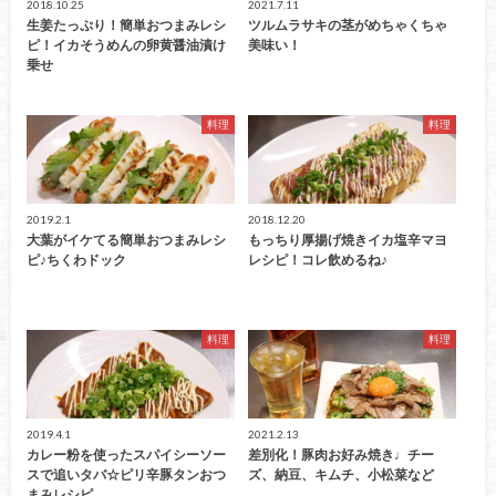
2018.10.25
2021.7.11
生姜たっぷり！簡単おつまみレシ
ツルムラサキの茎がめちゃくちゃ
ピ！イカそうめんの卵黄醤油漬け
美味い！
乗せ
料理
料理
2019.2.1
2018.12.20
大葉がイケてる簡単おつまみレシ
もっちり厚揚げ焼きイカ塩辛マヨ
ピ♪ちくわドック
レシピ！コレ飲めるね♪
料理
料理
2019.4.1
2021.2.13
カレー粉を使ったスパイシーソー
差別化！豚肉お好み焼き♩チー
スで追いタバ☆ピリ辛豚タンおつ
ズ、納豆、キムチ、小松菜など
まみレシピ