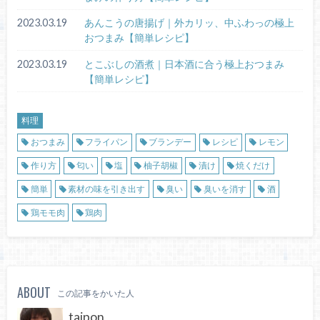
2023.03.19
あんこうの唐揚げ｜外カリッ、中ふわっの極上
おつまみ【簡単レシピ】
2023.03.19
とこぶしの酒煮｜日本酒に合う極上おつまみ
【簡単レシピ】
料理
おつまみ
フライパン
ブランデー
レシピ
レモン
作り方
匂い
塩
柚子胡椒
漬け
焼くだけ
簡単
素材の味を引き出す
臭い
臭いを消す
酒
鶏モモ肉
鶏肉
ABOUT
この記事をかいた人
taipon