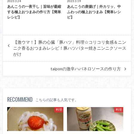
2023.3.24
2023.3.19
あんこうの一夜干し｜旨味が凝縮
あんこうの唐揚げ｜外カリッ、中
する極上おつまみの作り方【簡単
ふわっの極上おつまみ【簡単レシ
レシピ】
ピ】
【激ウマ！】豚の心臓「豚ハツ」料理☆コリコリ食感＆ニン
ニク香るおつまみレシピ！豚ハツバター焼きニンニクソース
がけ
taiponの激辛ハバネロソースの作り方
RECOMMEND
こちらの記事も人気です。
料理
料理