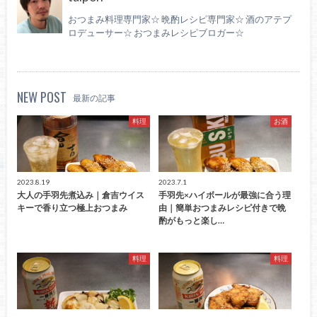
おつまみ料理専門家☆ 晩酌レシピ専門家☆ 酒のアテプ
ロデューサー☆ おつまみレシピブロガー☆
NEW POST
最新の記事
料理
お酒
2023.8.19
2023.7.1
大人の手羽先煮込み｜倉吉ウイス
手羽先×ハイボールが最強に合う理
キーで香り立つ極上おつまみ
由｜簡単おつまみレシピ付きで晩
酌がもっと楽し…
料理
料理