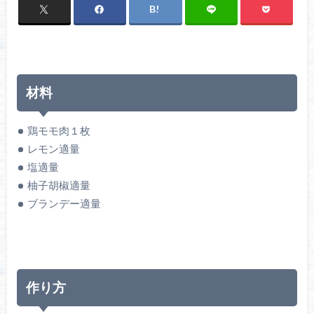
材料
鶏モモ肉１枚
レモン適量
塩適量
柚子胡椒適量
ブランデー適量
作り方