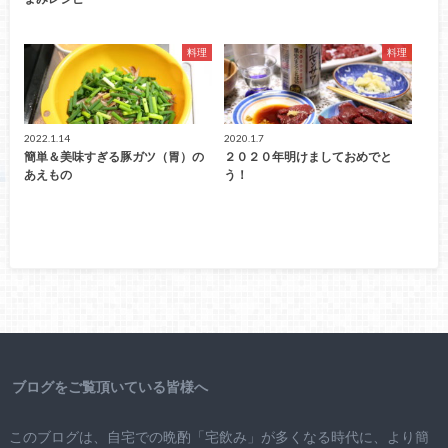
料理
料理
2022.1.14
2020.1.7
簡単＆美味すぎる豚ガツ（胃）の
２０２０年明けましておめでと
あえもの
う！
ブログをご覧頂いている皆様へ
このブログは、自宅での晩酌「宅飲み」が多くなる時代に、より簡