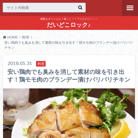
晩酌をオシャレに！楽しく！！ワイルドに！！！
だいどこロック♪
HOME
料理
安い鶏肉でも臭みを消して素材の味を引き出す！鶏モモ肉のブランデー漬けパリパリ
チキン
2018.05.31
料理
安い鶏肉でも臭みを消して素材の味を引き出
す！鶏モモ肉のブランデー漬けパリパリチキン