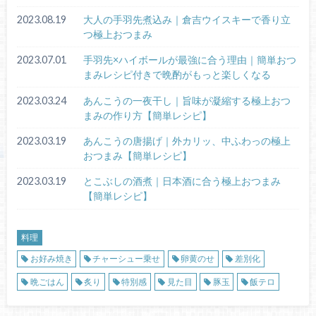
2023.08.19
大人の手羽先煮込み｜倉吉ウイスキーで香り立
つ極上おつまみ
2023.07.01
手羽先×ハイボールが最強に合う理由｜簡単おつ
まみレシピ付きで晩酌がもっと楽しくなる
2023.03.24
あんこうの一夜干し｜旨味が凝縮する極上おつ
まみの作り方【簡単レシピ】
2023.03.19
あんこうの唐揚げ｜外カリッ、中ふわっの極上
おつまみ【簡単レシピ】
2023.03.19
とこぶしの酒煮｜日本酒に合う極上おつまみ
【簡単レシピ】
料理
お好み焼き
チャーシュー乗せ
卵黄のせ
差別化
晩ごはん
炙り
特別感
見た目
豚玉
飯テロ