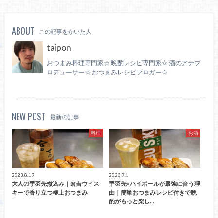
ABOUT
この記事をかいた人
taipon
おつまみ料理専門家☆ 晩酌レシピ専門家☆ 酒のアテプ
ロデューサー☆ おつまみレシピブロガー☆
NEW POST
最新の記事
料理
お酒
2023.8.19
2023.7.1
大人の手羽先煮込み｜倉吉ウイス
手羽先×ハイボールが最強に合う理
キーで香り立つ極上おつまみ
由｜簡単おつまみレシピ付きで晩
酌がもっと楽し…