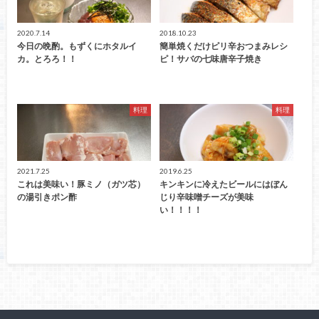
2020.7.14
2018.10.23
今日の晩酌。もずくにホタルイ
簡単焼くだけピリ辛おつまみレシ
カ。とろろ！！
ピ！サバの七味唐辛子焼き
料理
料理
2021.7.25
2019.6.25
これは美味い！豚ミノ（ガツ芯）
キンキンに冷えたビールにはぼん
の湯引きポン酢
じり辛味噌チーズが美味
い！！！！