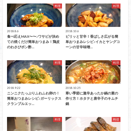
料理
料理
2018.8.6
2018.10.6
食べ応えMAX〜〜♪ワサビが決め
ピリッと甘辛！香ばしさ広がる簡
ての焼くだけ簡単おつまみ！鶏皮
単おつまみレシピ♪イカとヤングコ
のわさびポン酢…
ーンの甘辛味噌…
料理
料理
2018.9.22
2018.10.25
ニンニクたっぷりふわふわ卵の！
寒い季節に激辛あったか鍋の素の
簡単おつまみレシピ♪ガーリックス
作り方！ホタテと唐辛子のキムチ
クランブルエッ…
鍋
料理
料理