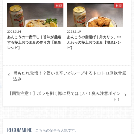
料理
料理
2023.3.24
2023.3.19
あんこうの一夜干し｜旨味が凝縮
あんこうの唐揚げ｜外カリッ、中
する極上おつまみの作り方【簡単
ふわっの極上おつまみ【簡単レシ
レシピ】
ピ】
胃もたれ覚悟！？旨い＆辛いがループするトロトロ豚軟骨煮
込み
【回覧注意！】ボラを捌く際に見てほしい！臭み注意ポイン
ト！
RECOMMEND
こちらの記事も人気です。